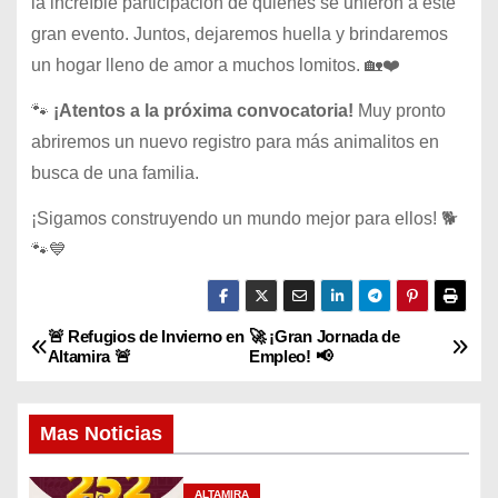
la increíble participación de quienes se unieron a este
gran evento. Juntos, dejaremos huella y brindaremos
un hogar lleno de amor a muchos lomitos. 🏡❤️
🐾
¡Atentos a la próxima convocatoria!
Muy pronto
abriremos un nuevo registro para más animalitos en
busca de una familia.
¡Sigamos construyendo un mundo mejor para ellos! 🐕
🐾💙
🚨 Refugios de Invierno en
🚀 ¡Gran Jornada de
N
Altamira 🚨
Empleo! 📢
a
Mas Noticias
v
e
ALTAMIRA