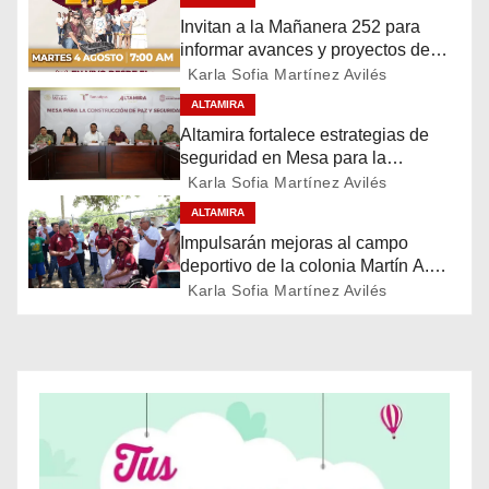
Invitan a la Mañanera 252 para
g
informar avances y proyectos de
Altamira
a
Karla Sofia Martínez Avilés
ALTAMIRA
c
Altamira fortalece estrategias de
seguridad en Mesa para la
i
Construcción de Paz
Karla Sofia Martínez Avilés
ó
ALTAMIRA
Impulsarán mejoras al campo
n
deportivo de la colonia Martín A.
Martínez
Karla Sofia Martínez Avilés
d
e
e
n