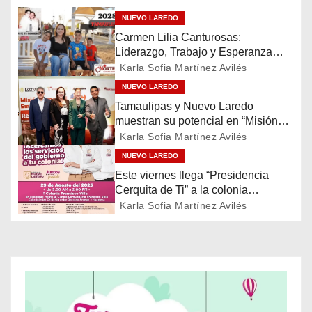
e
NUEVO LAREDO
g
Carmen Lilia Canturosas:
Liderazgo, Trabajo y Esperanza
a
para el Futuro de Tamaulipas
Karla Sofia Martínez Avilés
c
NUEVO LAREDO
Tamaulipas y Nuevo Laredo
i
muestran su potencial en “Misión
Comercial Empresas de Estados
Karla Sofia Martínez Avilés
ó
Unidos y Canadá”
NUEVO LAREDO
n
Este viernes llega “Presidencia
Cerquita de Ti” a la colonia
d
Francisco Villa
Karla Sofia Martínez Avilés
e
e
n