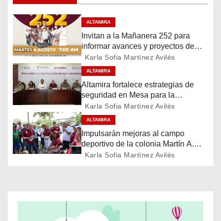
g
ALTAMIRA
a
Invitan a la Mañanera 252 para
c
informar avances y proyectos de
Altamira
Karla Sofia Martínez Avilés
i
ALTAMIRA
Altamira fortalece estrategias de
ó
seguridad en Mesa para la
Construcción de Paz
Karla Sofia Martínez Avilés
n
ALTAMIRA
d
Impulsarán mejoras al campo
deportivo de la colonia Martín A.
e
Martínez
Karla Sofia Martínez Avilés
e
n
t