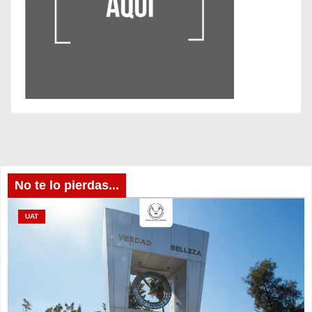
No te lo pierdas...
UAT