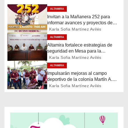
e
ALTAMIRA
g
Invitan a la Mañanera 252 para
informar avances y proyectos de
a
Altamira
Karla Sofia Martínez Avilés
c
ALTAMIRA
Altamira fortalece estrategias de
i
seguridad en Mesa para la
Construcción de Paz
Karla Sofia Martínez Avilés
ó
ALTAMIRA
n
Impulsarán mejoras al campo
deportivo de la colonia Martín A.
d
Martínez
Karla Sofia Martínez Avilés
e
e
n