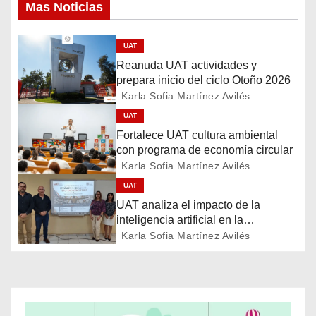
Mas Noticias
e
g
UAT
Reanuda UAT actividades y
a
prepara inicio del ciclo Otoño 2026
Karla Sofia Martínez Avilés
c
UAT
i
Fortalece UAT cultura ambiental
con programa de economía circular
ó
Karla Sofia Martínez Avilés
UAT
n
UAT analiza el impacto de la
d
inteligencia artificial en la
educación
Karla Sofia Martínez Avilés
e
e
n