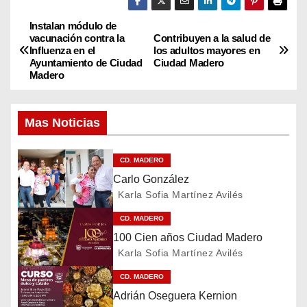
Instalan módulo de
N
vacunación contra la
Contribuyen a la salud de
Influenza en el
los adultos mayores en
a
Ayuntamiento de Ciudad
Ciudad Madero
Madero
v
e
Mas Noticias
g
CD. MADERO
a
Carlo González
Karla Sofia Martínez Avilés
c
CD. MADERO
i
100 Cien años Ciudad Madero
Karla Sofia Martínez Avilés
ó
CD. MADERO
n
Adrián Oseguera Kernion