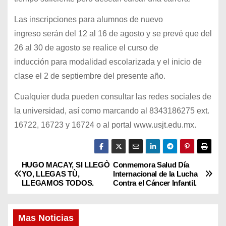
Las inscripciones para alumnos de nuevo
ingreso serán del 12 al 16 de agosto y se prevé que del
26 al 30 de agosto se realice el curso de
inducción para modalidad escolarizada y el inicio de
clase el 2 de septiembre del presente año.
Cualquier duda pueden consultar las redes sociales de
la universidad, así como marcando al 8343186275 ext.
16722, 16723 y 16724 o al portal www.usjt.edu.mx.
HUGO MACAY, SI LLEGÒ
Conmemora Salud Día
N
YO, LLEGAS TÙ,
Internacional de la Lucha
LLEGAMOS TODOS.
Contra el Cáncer Infantil.
a
v
Mas Noticias