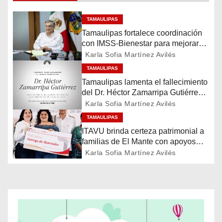
e
TAMAULIPAS
g
Tamaulipas fortalece coordinación
con IMSS-Bienestar para mejorar
a
servicios de salud
Karla Sofia Martínez Avilés
c
TAMAULIPAS
Tamaulipas lamenta el fallecimiento
i
del Dr. Héctor Zamarripa Gutiérrez,
destacado servidor de la salud
Karla Sofia Martínez Avilés
ó
TAMAULIPAS
n
ITAVU brinda certeza patrimonial a
familias de El Mante con apoyos
d
para mejorar sus viviendas
Karla Sofia Martínez Avilés
e
e
n