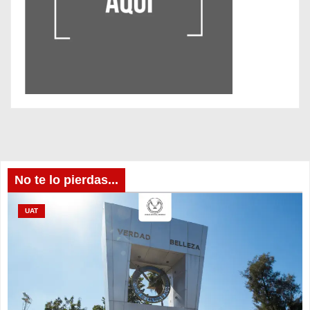
No te lo pierdas...
UAT