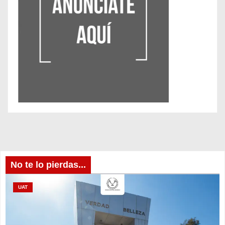
No te lo pierdas...
UAT