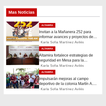
e
Mas Noticias
g
ALTAMIRA
a
Invitan a la Mañanera 252 para
c
informar avances y proyectos de
Altamira
Karla Sofia Martínez Avilés
i
ALTAMIRA
Altamira fortalece estrategias de
ó
seguridad en Mesa para la
Construcción de Paz
Karla Sofia Martínez Avilés
n
ALTAMIRA
d
Impulsarán mejoras al campo
deportivo de la colonia Martín A.
e
Martínez
Karla Sofia Martínez Avilés
e