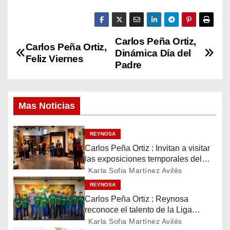
Carlos Peña Ortiz,
N
Carlos Peña Ortiz,
Dinámica Día del
Feliz Viernes
a
Padre
v
Mas Noticias
e
g
REYNOSA
Carlos Peña Ortiz : Invitan a visitar
a
las exposiciones temporales del
Museo del Ferrocarril Reynosa
c
Karla Sofia Martínez Avilés
REYNOSA
i
Carlos Peña Ortiz : Reynosa
reconoce el talento de la Liga
ó
Treviño Kelly, subcampeona
Karla Sofia Martínez Avilés