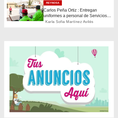
latinoamericana
n
REYNOSA
Carlos Peña Ortiz : Entregan
d
uniformes a personal de Servicios
Públicos de Reynosa
Karla Sofia Martínez Avilés
e
e
n
t
r
a
d
a
s