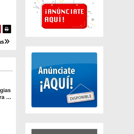
as
egias
a la