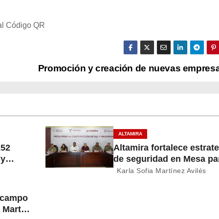
al Código QR
Promoción y creación de nuevas empres
ALTAMIRA
252
Altamira fortalece estrat
 y
de seguridad en Mesa par
Construcción de Paz
Karla Sofia Martínez Avilés
l campo
 Martín