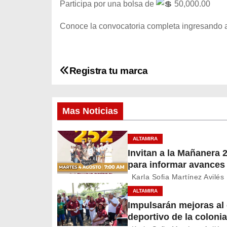
Participa por una bolsa de
50,000.00
Conoce la convocatoria completa ingresando 
Registra tu marca
N
a
Mas Noticias
v
e
ALTAMIRA
Invitan a la Mañanera 
g
para informar avances
proyectos de Altamira
a
Karla Sofia Martínez Avilés
ALTAMIRA
c
Impulsarán mejoras a
deportivo de la colonia
i