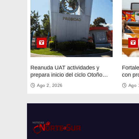
a
s
Reanuda UAT actividades y
Fortal
prepara inicio del ciclo Otoño
con pr
2026
circula
Ago 2, 2026
Ago 