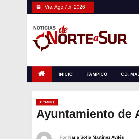
S
Vie. Ago 7th, 2026
a
l
t
a
r
a
l
c
INICIO
TAMPICO
CD. MA
o
n
t
ALTAMIRA
e
Ayuntamiento de 
n
i
d
Por
Karla Sofia Martínez Avilés