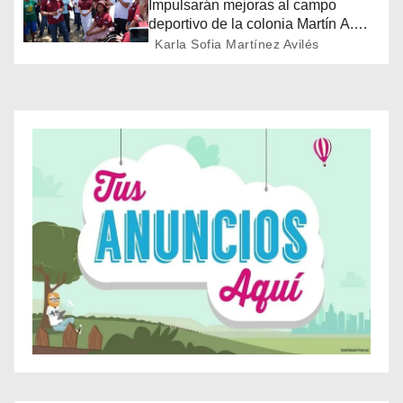
Impulsarán mejoras al campo
d
deportivo de la colonia Martín A.
Martínez
Karla Sofia Martínez Avilés
e
e
n
t
r
a
d
a
s