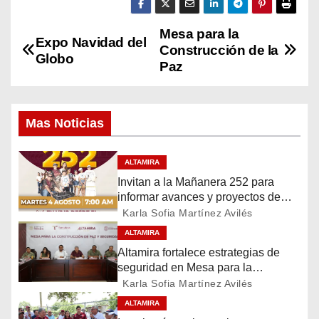
Mesa para la
N
Expo Navidad del
Construcción de la
Globo
a
Paz
v
Mas Noticias
e
g
ALTAMIRA
Invitan a la Mañanera 252 para
a
informar avances y proyectos de
Altamira
c
Karla Sofia Martínez Avilés
ALTAMIRA
i
Altamira fortalece estrategias de
seguridad en Mesa para la
ó
Construcción de Paz
Karla Sofia Martínez Avilés
n
ALTAMIRA