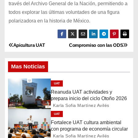
través del Archivo General de la Nación, permitiendo a
todos explorar las últimas voluntades de una figura
polarizadora en la historia de México.
Apicultura UAT
Compromiso con las ODS
N
a
Mas Noticias
v
UAT
e
Reanuda UAT actividades y
g
prepara inicio del ciclo Otoño 2026
Karla Sofia Martínez Avilés
a
UAT
Fortalece UAT cultura ambiental
c
con programa de economía circular
Karla Sofia Martínez Avilés