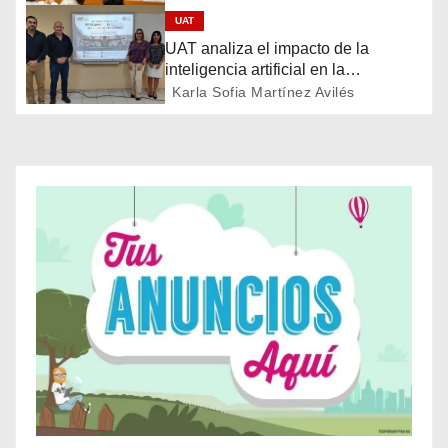
i
UAT
ó
UAT analiza el impacto de la
inteligencia artificial en la
n
educación
Karla Sofia Martínez Avilés
d
e
e
n
t
r
a
d