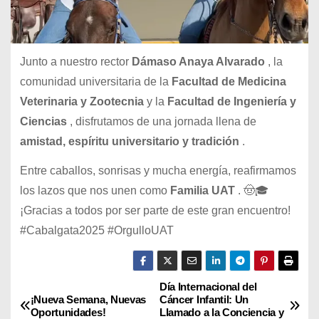
Junto a nuestro rector
Dámaso Anaya Alvarado
, la
comunidad universitaria de la
Facultad de Medicina
Veterinaria y Zootecnia
y la
Facultad de Ingeniería y
Ciencias
, disfrutamos de una jornada llena de
amistad, espíritu universitario y tradición
.
Entre caballos, sonrisas y mucha energía, reafirmamos
los lazos que nos unen como
Familia UAT
. 🤠🎓
¡Gracias a todos por ser parte de este gran encuentro!
#Cabalgata2025 #OrgulloUAT
Día Internacional del
N
¡Nueva Semana, Nuevas
Cáncer Infantil: Un
Oportunidades!
Llamado a la Conciencia y