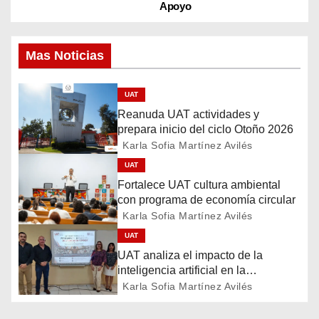
a
Apoyo
v
Mas Noticias
e
g
UAT
Reanuda UAT actividades y
a
prepara inicio del ciclo Otoño 2026
Karla Sofia Martínez Avilés
c
UAT
i
Fortalece UAT cultura ambiental
con programa de economía circular
ó
Karla Sofia Martínez Avilés
UAT
n
UAT analiza el impacto de la
d
inteligencia artificial en la
educación
Karla Sofia Martínez Avilés
e