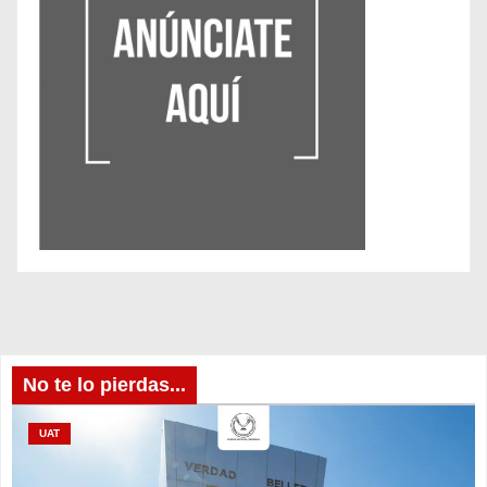
No te lo pierdas...
UAT