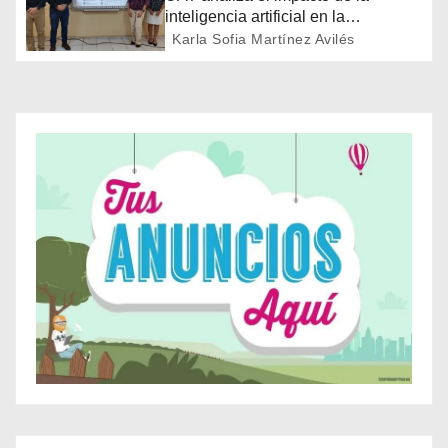
inteligencia artificial en la
n
educación
Karla Sofia Martínez Avilés
d
e
e
n
t
r
a
d
a