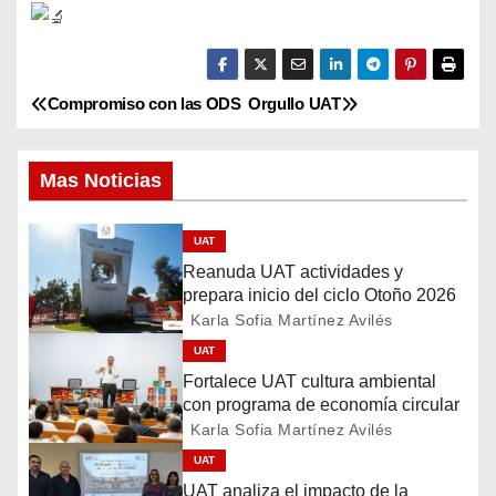
Compromiso con las ODS
Orgullo UAT
N
a
Mas Noticias
v
UAT
e
Reanuda UAT actividades y
g
prepara inicio del ciclo Otoño 2026
Karla Sofia Martínez Avilés
a
UAT
Fortalece UAT cultura ambiental
c
con programa de economía circular
Karla Sofia Martínez Avilés
i
UAT
ó
UAT analiza el impacto de la