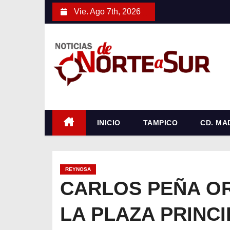
S
Vie. Ago 7th, 2026
a
l
t
a
r
a
l
c
INICIO
TAMPICO
CD. MA
o
n
t
REYNOSA
e
CARLOS PEÑA OR
n
LA PLAZA PRINC
i
d