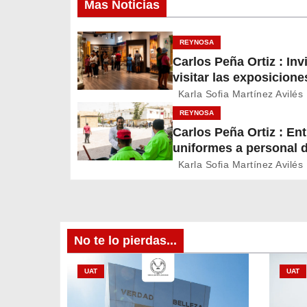
Mas Noticias
e
g
REYNOSA
Carlos Peña Ortiz : Inv
a
visitar las exposicione
c
temporales del Museo 
Karla Sofia Martínez Avilés
Ferrocarril Reynosa
REYNOSA
i
Carlos Peña Ortiz : En
uniformes a personal 
ó
Servicios Públicos de
Karla Sofia Martínez Avilés
n
Reynosa
d
e
No te lo pierdas...
e
UAT
UAT
n