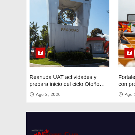
t
r
a
d
a
s
Reanuda UAT actividades y
Fortal
prepara inicio del ciclo Otoño
con pr
2026
circula
Ago 2, 2026
Ago 