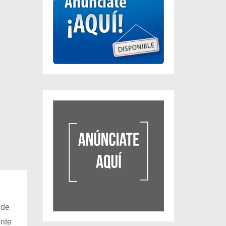
 de
ente