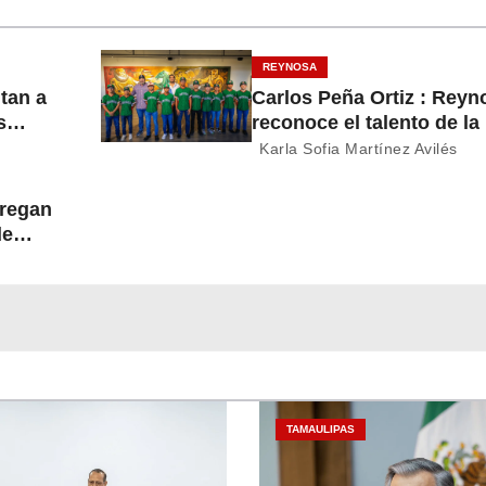
REYNOSA
itan a
Carlos Peña Ortiz : Reyn
s
reconoce el talento de la
del
Treviño Kelly, subcampe
Karla Sofia Martínez Avilés
latinoamericana
tregan
de
TAMAULIPAS