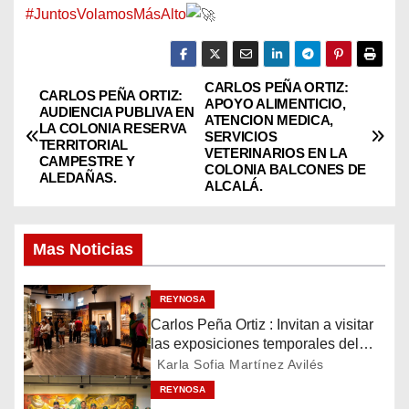
#JuntosVolamosMásAlto
CARLOS PEÑA ORTIZ:
N
CARLOS PEÑA ORTIZ:
APOYO ALIMENTICIO,
AUDIENCIA PUBLIVA EN
ATENCION MEDICA,
a
LA COLONIA RESERVA
SERVICIOS
TERRITORIAL
VETERINARIOS EN LA
CAMPESTRE Y
v
COLONIA BALCONES DE
ALEDAÑAS.
ALCALÁ.
e
g
Mas Noticias
a
REYNOSA
c
Carlos Peña Ortiz : Invitan a visitar
las exposiciones temporales del
i
Museo del Ferrocarril Reynosa
Karla Sofia Martínez Avilés
REYNOSA
ó