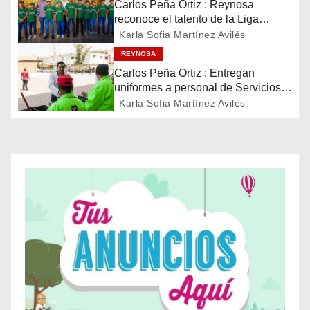
Carlos Peña Ortiz : Reynosa
reconoce el talento de la Liga
n
Treviño Kelly, subcampeona
Karla Sofia Martínez Avilés
latinoamericana
d
REYNOSA
Carlos Peña Ortiz : Entregan
e
uniformes a personal de Servicios
Públicos de Reynosa
Karla Sofia Martínez Avilés
e
n
t
r
a
d
a