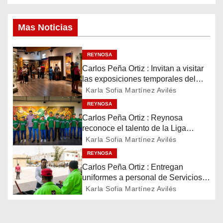
a
v
Mas Noticias
e
REYNOSA
g
Carlos Peña Ortiz : Invitan a visitar
las exposiciones temporales del
a
Museo del Ferrocarril Reynosa
Karla Sofia Martínez Avilés
c
REYNOSA
Carlos Peña Ortiz : Reynosa
i
reconoce el talento de la Liga
Treviño Kelly, subcampeona
Karla Sofia Martínez Avilés
ó
latinoamericana
REYNOSA
n
Carlos Peña Ortiz : Entregan
uniformes a personal de Servicios
d
Públicos de Reynosa
Karla Sofia Martínez Avilés
e