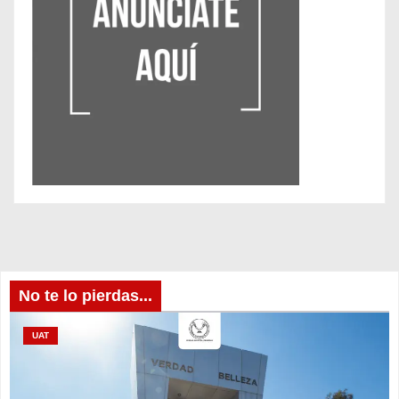
No te lo pierdas...
UAT