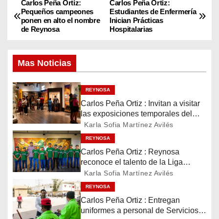
Carlos Peña Ortiz:
Carlos Peña Ortiz:
N
Pequeños campeones
Estudiantes de Enfermería
ponen en alto el nombre
Inician Prácticas
a
de Reynosa
Hospitalarias
v
Mas Noticias
e
g
REYNOSA
Carlos Peña Ortiz : Invitan a visitar
a
las exposiciones temporales del
Museo del Ferrocarril Reynosa
Karla Sofia Martínez Avilés
c
REYNOSA
i
Carlos Peña Ortiz : Reynosa
reconoce el talento de la Liga
ó
Treviño Kelly, subcampeona
Karla Sofia Martínez Avilés
latinoamericana
REYNOSA
n
Carlos Peña Ortiz : Entregan
d
uniformes a personal de Servicios