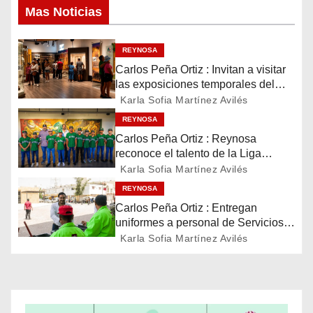
e
Mas Noticias
g
REYNOSA
a
Carlos Peña Ortiz : Invitan a visitar
c
las exposiciones temporales del
Museo del Ferrocarril Reynosa
Karla Sofia Martínez Avilés
i
REYNOSA
Carlos Peña Ortiz : Reynosa
ó
reconoce el talento de la Liga
Treviño Kelly, subcampeona
Karla Sofia Martínez Avilés
n
latinoamericana
REYNOSA
d
Carlos Peña Ortiz : Entregan
uniformes a personal de Servicios
e
Públicos de Reynosa
Karla Sofia Martínez Avilés
e
n