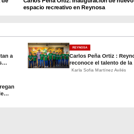
a de
Carlos Peña Ortiz: Inauguración de nuevo
espacio recreativo en Reynosa
REYNOSA
itan a
Carlos Peña Ortiz : Reyn
s
reconoce el talento de la
del
Treviño Kelly, subcampe
Karla Sofia Martínez Avilés
latinoamericana
tregan
de