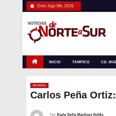
S
Dom. Ago 9th, 2026
a
l
t
a
r
a
l
c
INICIO
TAMPICO
CD. MA
o
n
t
REYNOSA
e
Carlos Peña Ortiz
n
i
d
Por
Karla Sofia Martínez Avilés