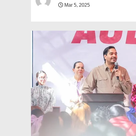
o
Mar 5, 2025