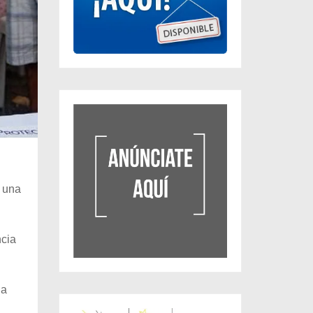
r una
ncia
la