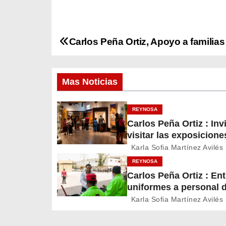
Carlos Peña Ortiz, Apoyo a familias
N
a
Mas Noticias
v
e
REYNOSA
Carlos Peña Ortiz : Inv
g
visitar las exposicione
temporales del Museo 
a
Karla Sofia Martínez Avilés
Ferrocarril Reynosa
REYNOSA
c
Carlos Peña Ortiz : En
uniformes a personal 
i
Servicios Públicos de
Karla Sofia Martínez Avilés
Reynosa
ó