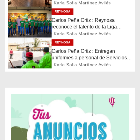
Museo del Ferrocarril Reynosa
a
Karla Sofia Martínez Avilés
REYNOSA
c
Carlos Peña Ortiz : Reynosa
reconoce el talento de la Liga
i
Treviño Kelly, subcampeona
Karla Sofia Martínez Avilés
latinoamericana
ó
REYNOSA
Carlos Peña Ortiz : Entregan
n
uniformes a personal de Servicios
Públicos de Reynosa
Karla Sofia Martínez Avilés
d
e
e
n
t
r