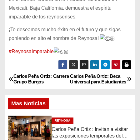
Mexicali, Baja California, demuestra el espíritu
imparable de los reynosenses.
¡Te deseamos mucho éxito en el futuro y que sigas
poniendo en alto el nombre de Reynosa!
#ReynosaImparable
Carlos Peña Ortiz: Carrera
Carlos Peña Ortiz: Beca
N
Grupo Burgos
Universal para Estudiantes
a
Mas Noticias
v
e
REYNOSA
Carlos Peña Ortiz : Invitan a visitar
g
las exposiciones temporales del