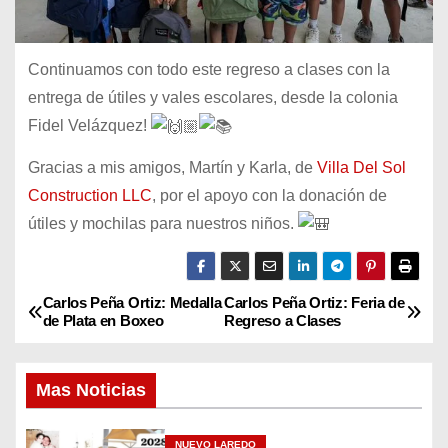
Continuamos con todo este regreso a clases con la
entrega de útiles y vales escolares, desde la colonia
Fidel Velázquez!
Gracias a mis amigos, Martín y Karla, de
Villa Del Sol
Construction LLC
, por el apoyo con la donación de
útiles y mochilas para nuestros niños.
Carlos Peña Ortiz: Medalla
Carlos Peña Ortiz: Feria de
N
de Plata en Boxeo
Regreso a Clases
a
Mas Noticias
v
e
NUEVO LAREDO