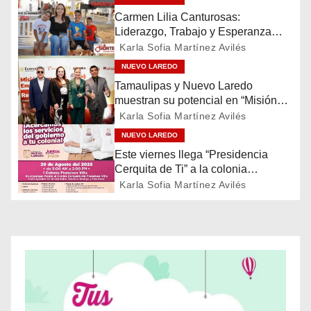
Carmen Lilia Canturosas:
g
Liderazgo, Trabajo y Esperanza
para el Futuro de Tamaulipas
a
Karla Sofia Martínez Avilés
NUEVO LAREDO
c
Tamaulipas y Nuevo Laredo
muestran su potencial en “Misión
i
Comercial Empresas de Estados
Karla Sofia Martínez Avilés
Unidos y Canadá”
ó
NUEVO LAREDO
Este viernes llega “Presidencia
n
Cerquita de Ti” a la colonia
Francisco Villa
Karla Sofia Martínez Avilés
d
e
e
n