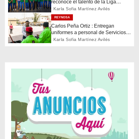
reconoce el talento de la Liga
ó
Treviño Kelly, subcampeona
Karla Sofia Martínez Avilés
latinoamericana
REYNOSA
n
Carlos Peña Ortiz : Entregan
d
uniformes a personal de Servicios
Públicos de Reynosa
Karla Sofia Martínez Avilés
e
e
n
t
r
a
d
a