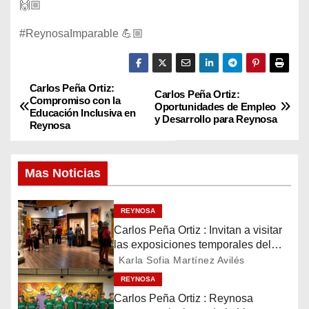
🙌🏼
#ReynosaImparable 💪🏼
Carlos Peña Ortiz:
N
Carlos Peña Ortiz:
Compromiso con la
Oportunidades de Empleo
Educación Inclusiva en
a
y Desarrollo para Reynosa
Reynosa
v
Mas Noticias
e
g
REYNOSA
Carlos Peña Ortiz : Invitan a visitar
a
las exposiciones temporales del
Museo del Ferrocarril Reynosa
Karla Sofia Martínez Avilés
c
REYNOSA
i
Carlos Peña Ortiz : Reynosa