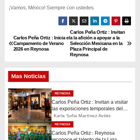
¡Vamos, México! Siempre con ustedes.
Carlos Peña Ortiz : Invitan
N
Carlos Peña Ortiz : Inicia el
a la afición a apoyar a la
Campamento de Verano
Selección Mexicana en la
a
2026 en Reynosa
Plaza Principal de
Reynosa
v
e
Mas Noticias
g
REYNOSA
a
Carlos Peña Ortiz : Invitan a visitar
las exposiciones temporales del
c
Museo del Ferrocarril Reynosa
Karla Sofia Martínez Avilés
i
REYNOSA
Carlos Peña Ortiz : Reynosa
reconoce el talento de la Liga