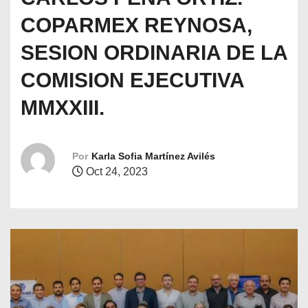
o
COPARMEX REYNOSA,
SESION ORDINARIA DE LA
COMISION EJECUTIVA
MMXXIII.
Por
Karla Sofia Martínez Avilés
Oct 24, 2023