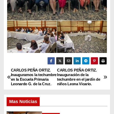
CARLOS PEÑA ORTIZ.
CARLOS PEÑA ORTIZ.
N
Inauguramos la techumbre
Inauguración de la
en la Escuela Primaria
techumbre en el jardín de
a
Leonardo G. de la Cruz.
niños Leona Vicario.
v
Mas Noticias
e