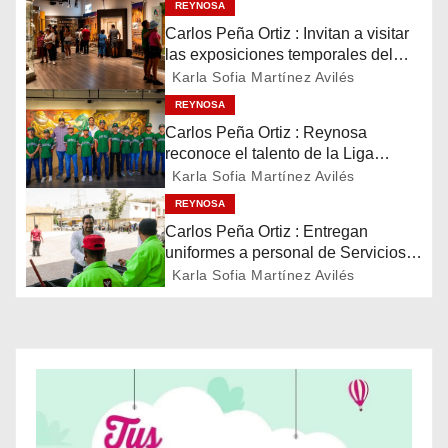
g
REYNOSA
Carlos Peña Ortiz : Invitan a visitar
a
las exposiciones temporales del
Museo del Ferrocarril Reynosa
Karla Sofia Martínez Avilés
c
REYNOSA
i
Carlos Peña Ortiz : Reynosa
reconoce el talento de la Liga
ó
Treviño Kelly, subcampeona
Karla Sofia Martínez Avilés
latinoamericana
REYNOSA
n
Carlos Peña Ortiz : Entregan
d
uniformes a personal de Servicios
Públicos de Reynosa
Karla Sofia Martínez Avilés
e
e
n
t