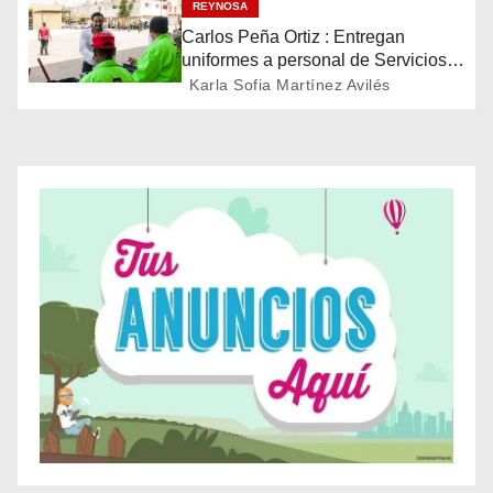
n
REYNOSA
Carlos Peña Ortiz : Entregan
d
uniformes a personal de Servicios
Públicos de Reynosa
Karla Sofia Martínez Avilés
e
e
n
t
r
a
d
a
s