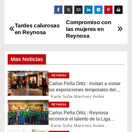
Compromiso con
N
Tardes calurosas
las mujeres en
en Reynosa
a
Reynosa
v
Mas Noticias
e
g
REYNOSA
Carlos Peña Ortiz : Invitan a visitar
a
las exposiciones temporales del
Museo del Ferrocarril Reynosa
c
Karla Sofia Martínez Avilés
REYNOSA
i
Carlos Peña Ortiz : Reynosa
reconoce el talento de la Liga
ó
Treviño Kelly, subcampeona
Karla Sofia Martínez Avilés
latinoamericana