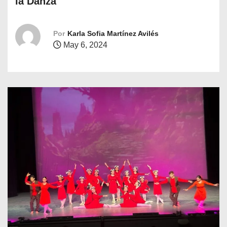
la Danza
o
Por
Karla Sofia Martínez Avilés
May 6, 2024