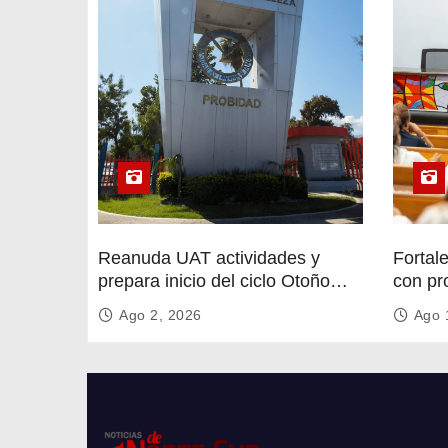
t
r
a
d
a
s
Reanuda UAT actividades y
Fortal
prepara inicio del ciclo Otoño
con pr
2026
circula
Ago 2, 2026
Ago 