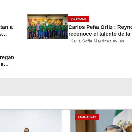
REYNOSA
itan a
Carlos Peña Ortiz : Reyn
s
reconoce el talento de la
del
Treviño Kelly, subcampe
Karla Sofia Martínez Avilés
latinoamericana
tregan
de
TAMAULIPAS