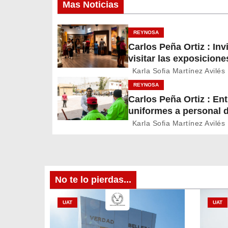
Mas Noticias
e
g
REYNOSA
Carlos Peña Ortiz : Inv
a
visitar las exposicione
c
temporales del Museo 
Karla Sofia Martínez Avilés
Ferrocarril Reynosa
REYNOSA
i
Carlos Peña Ortiz : En
uniformes a personal 
ó
Servicios Públicos de
Karla Sofia Martínez Avilés
n
Reynosa
d
e
No te lo pierdas...
e
UAT
UAT
n