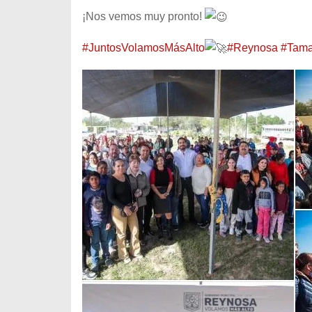
¡Nos vemos muy pronto!
#JuntosVolamosMásAlto
#Reynosa
#Tama