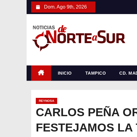
S
Dom. Ago 9th, 2026
a
l
t
a
r
a
l
c
INICIO
TAMPICO
CD. MA
o
n
t
REYNOSA
e
CARLOS PEÑA OR
n
FESTEJAMOS LA 
i
d