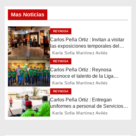
v
Mas Noticias
e
REYNOSA
g
Carlos Peña Ortiz : Invitan a visitar
las exposiciones temporales del
a
Museo del Ferrocarril Reynosa
Karla Sofia Martínez Avilés
c
REYNOSA
Carlos Peña Ortiz : Reynosa
i
reconoce el talento de la Liga
Treviño Kelly, subcampeona
Karla Sofia Martínez Avilés
ó
latinoamericana
REYNOSA
n
Carlos Peña Ortiz : Entregan
uniformes a personal de Servicios
d
Públicos de Reynosa
Karla Sofia Martínez Avilés
e