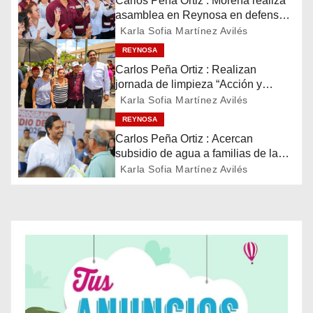
Carlos Peña Ortiz : Morena realiza
asamblea en Reynosa en defensa
c
de la soberanía
Karla Sofia Martínez Avilés
i
REYNOSA
Carlos Peña Ortiz : Realizan
ó
jornada de limpieza “Acción y
Conciencia” en Reynosa
Karla Sofia Martínez Avilés
n
REYNOSA
Carlos Peña Ortiz : Acercan
d
subsidio de agua a familias de la
colonia La Cañada
e
Karla Sofia Martínez Avilés
e
n
t
r