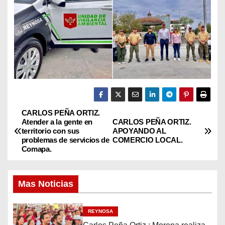
CARLOS PEÑA ORTIZ.
N
Atender a la gente en
CARLOS PEÑA ORTIZ.
territorio con sus
APOYANDO AL
a
problemas de servicios de
COMERCIO LOCAL.
Comapa.
v
e
Mas Noticias
g
REYNOSA
a