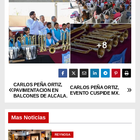
CARLOS PEÑA ORTIZ,
N
CARLOS PEÑA ORTIZ,
PAVIMENTACION EN
EVENTO CUSPIDE MX.
BALCONES DE ALCALA.
a
v
Mas Noticias
e
REYNOSA