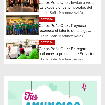
g
Carlos Peña Ortiz : Invitan a visitar
las exposiciones temporales del
a
Museo del Ferrocarril Reynosa
Karla Sofia Martínez Avilés
c
REYNOSA
Carlos Peña Ortiz : Reynosa
i
reconoce el talento de la Liga
Treviño Kelly, subcampeona
Karla Sofia Martínez Avilés
ó
latinoamericana
REYNOSA
n
Carlos Peña Ortiz : Entregan
uniformes a personal de Servicios
d
Públicos de Reynosa
Karla Sofia Martínez Avilés
e
e
n
t