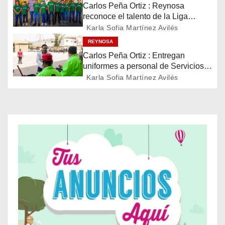
i
Carlos Peña Ortiz : Reynosa
reconoce el talento de la Liga
ó
Treviño Kelly, subcampeona
Karla Sofia Martínez Avilés
latinoamericana
REYNOSA
n
Carlos Peña Ortiz : Entregan
d
uniformes a personal de Servicios
Públicos de Reynosa
Karla Sofia Martínez Avilés
e
e
n
t
r
a
d