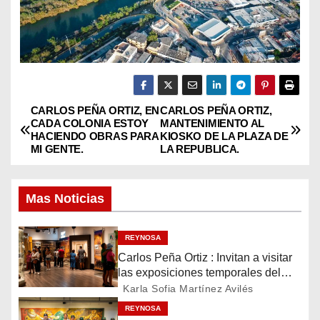
CARLOS PEÑA ORTIZ, EN
CARLOS PEÑA ORTIZ,
N
CADA COLONIA ESTOY
MANTENIMIENTO AL
HACIENDO OBRAS PARA
KIOSKO DE LA PLAZA DE
a
MI GENTE.
LA REPUBLICA.
v
Mas Noticias
e
g
REYNOSA
Carlos Peña Ortiz : Invitan a visitar
a
las exposiciones temporales del
Museo del Ferrocarril Reynosa
Karla Sofia Martínez Avilés
c
REYNOSA