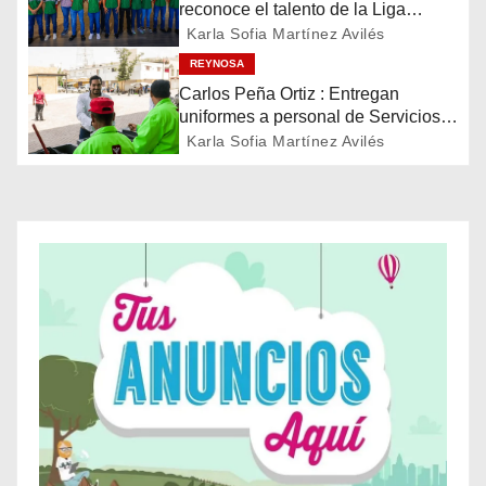
i
reconoce el talento de la Liga
Treviño Kelly, subcampeona
Karla Sofia Martínez Avilés
ó
latinoamericana
REYNOSA
n
Carlos Peña Ortiz : Entregan
uniformes a personal de Servicios
d
Públicos de Reynosa
Karla Sofia Martínez Avilés
e
e
n
t
r
a
d