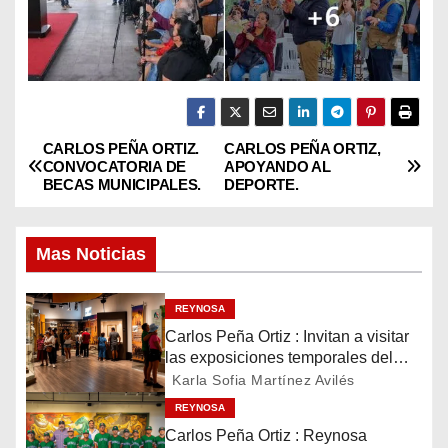
CARLOS PEÑA ORTIZ.
CARLOS PEÑA ORTIZ,
N
CONVOCATORIA DE
APOYANDO AL
BECAS MUNICIPALES.
DEPORTE.
a
v
Mas Noticias
e
REYNOSA
g
Carlos Peña Ortiz : Invitan a visitar
las exposiciones temporales del
a
Museo del Ferrocarril Reynosa
Karla Sofia Martínez Avilés
c
REYNOSA
Carlos Peña Ortiz : Reynosa