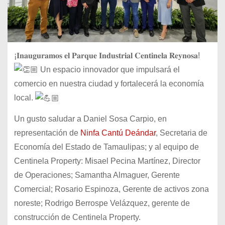
¡𝐈𝐧𝐚𝐮𝐠𝐮𝐫𝐚𝐦𝐨𝐬 𝐞𝐥 𝐏𝐚𝐫𝐪𝐮𝐞 𝐈𝐧𝐝𝐮𝐬𝐭𝐫𝐢𝐚𝐥 𝐂𝐞𝐧𝐭𝐢𝐧𝐞𝐥𝐚 𝐑𝐞𝐲𝐧𝐨𝐬𝐚!
Un espacio innovador que impulsará el
comercio en nuestra ciudad y fortalecerá la economía
local.
Un gusto saludar a Daniel Sosa Carpio, en
representación de
Ninfa Cantú Deándar
, Secretaria de
Economía del Estado de Tamaulipas; y al equipo de
Centinela Property: Misael Pecina Martínez, Director
de Operaciones; Samantha Almaguer, Gerente
Comercial; Rosario Espinoza,
Gerente de activos zona
noreste; Rodrigo Berrospe Velázquez, gerente de
construcción de Centinela Property.