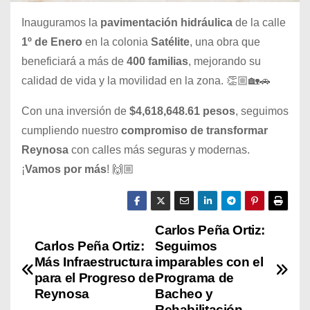
Inauguramos la
pavimentación hidráulica
de la calle
1º de Enero
en la colonia
Satélite
, una obra que
beneficiará a más de
400 familias
, mejorando su
calidad de vida y la movilidad en la zona. 👏🏼🏡🚗
Con una inversión de
$4,618,648.61 pesos
, seguimos
cumpliendo nuestro
compromiso de transformar
Reynosa
con calles más seguras y modernas.
¡
Vamos por más
! 🙌🏼
Carlos Peña Ortiz:
N
Carlos Peña Ortiz:
Seguimos
a
Más Infraestructura
imparables con el
para el Progreso de
Programa de
v
Reynosa
Bacheo y
Rehabilitación