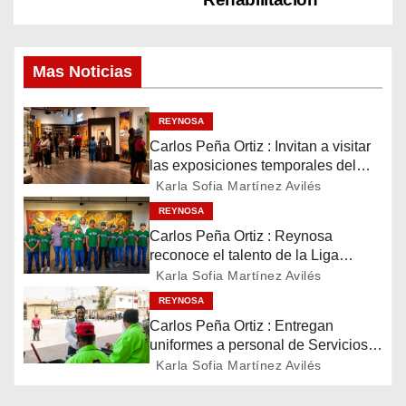
e
g
Mas Noticias
a
c
REYNOSA
Carlos Peña Ortiz : Invitan a visitar
i
las exposiciones temporales del
Museo del Ferrocarril Reynosa
Karla Sofia Martínez Avilés
ó
REYNOSA
Carlos Peña Ortiz : Reynosa
n
reconoce el talento de la Liga
Treviño Kelly, subcampeona
d
Karla Sofia Martínez Avilés
latinoamericana
REYNOSA
e
Carlos Peña Ortiz : Entregan
uniformes a personal de Servicios
e
Públicos de Reynosa
Karla Sofia Martínez Avilés
n