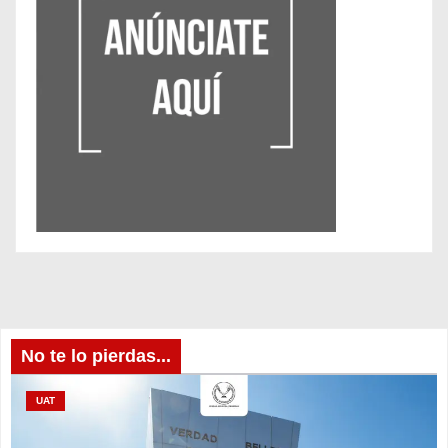
No te lo pierdas...
UAT