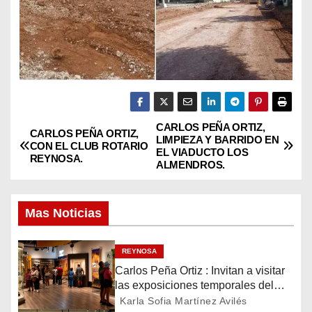
CARLOS PEÑA ORTIZ,
N
CARLOS PEÑA ORTIZ,
LIMPIEZA Y BARRIDO EN
CON EL CLUB ROTARIO
EL VIADUCTO LOS
a
REYNOSA.
ALMENDROS.
v
Mas Noticias
e
g
REYNOSA
Carlos Peña Ortiz : Invitan a visitar
a
las exposiciones temporales del
Museo del Ferrocarril Reynosa
Karla Sofia Martínez Avilés
c