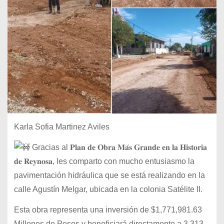
Karla Sofia Martinez Aviles
Gracias al 𝐏𝐥𝐚𝐧 𝐝𝐞 𝐎𝐛𝐫𝐚 𝐌𝐚́𝐬 𝐆𝐫𝐚𝐧𝐝𝐞 𝐞𝐧 𝐥𝐚 𝐇𝐢𝐬𝐭𝐨𝐫𝐢𝐚
𝐝𝐞 𝐑𝐞𝐲𝐧𝐨𝐬𝐚, les comparto con mucho entusiasmo la
pavimentación hidráulica que se está realizando en la
calle Agustín Melgar, ubicada en la colonia Satélite II.
Esta obra representa una inversión de $1,771,981.63
Millones de Pesos y beneficiará directamente a 3,313