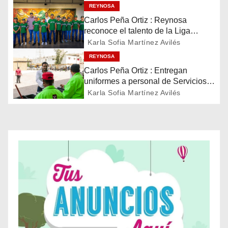
REYNOSA
i
Carlos Peña Ortiz : Reynosa
reconoce el talento de la Liga
ó
Treviño Kelly, subcampeona
Karla Sofia Martínez Avilés
latinoamericana
REYNOSA
n
Carlos Peña Ortiz : Entregan
d
uniformes a personal de Servicios
Públicos de Reynosa
Karla Sofia Martínez Avilés
e
e
n
t
r
a