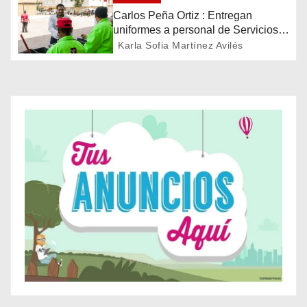
n
Carlos Peña Ortiz : Entregan
uniformes a personal de Servicios
d
Públicos de Reynosa
Karla Sofia Martínez Avilés
e
e
n
t
r
a
d
a
s