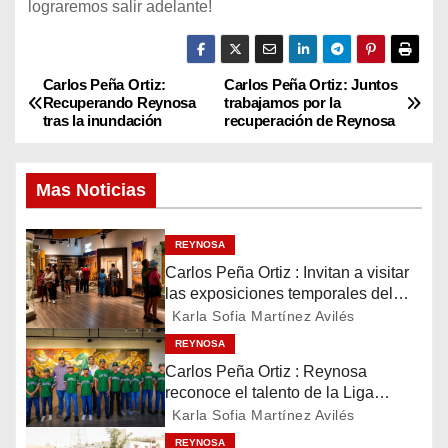
lograremos salir adelante!
Carlos Peña Ortiz:
Carlos Peña Ortiz: Juntos
N
Recuperando Reynosa
trabajamos por la
tras la inundación
recuperación de Reynosa
a
v
Mas Noticias
e
REYNOSA
g
Carlos Peña Ortiz : Invitan a visitar
las exposiciones temporales del
a
Museo del Ferrocarril Reynosa
Karla Sofia Martínez Avilés
c
REYNOSA
Carlos Peña Ortiz : Reynosa
i
reconoce el talento de la Liga
Treviño Kelly, subcampeona
Karla Sofia Martínez Avilés
ó
latinoamericana
REYNOSA