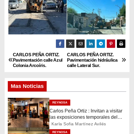
CARLOS PEÑA ORTIZ.
CARLOS PEÑA ORTIZ.
N
Pavimentación calle Azul
Pavimentación hidráulica
Colonia Arcoíris.
calle Lateral Sur.
a
v
Mas Noticias
e
REYNOSA
g
Carlos Peña Ortiz : Invitan a visitar
las exposiciones temporales del
a
Museo del Ferrocarril Reynosa
Karla Sofia Martínez Avilés
c
REYNOSA