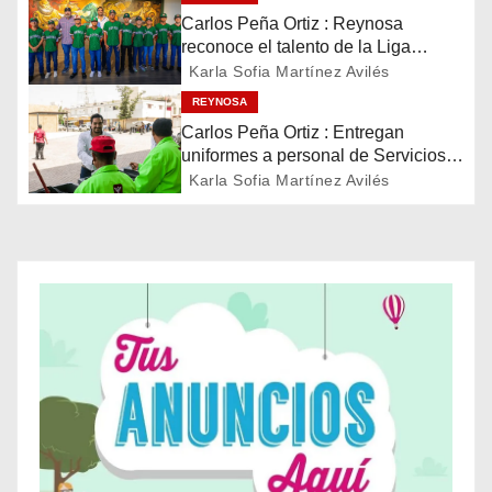
Carlos Peña Ortiz : Reynosa
i
reconoce el talento de la Liga
Treviño Kelly, subcampeona
Karla Sofia Martínez Avilés
ó
latinoamericana
REYNOSA
n
Carlos Peña Ortiz : Entregan
uniformes a personal de Servicios
d
Públicos de Reynosa
Karla Sofia Martínez Avilés
e
e
n
t
r
a