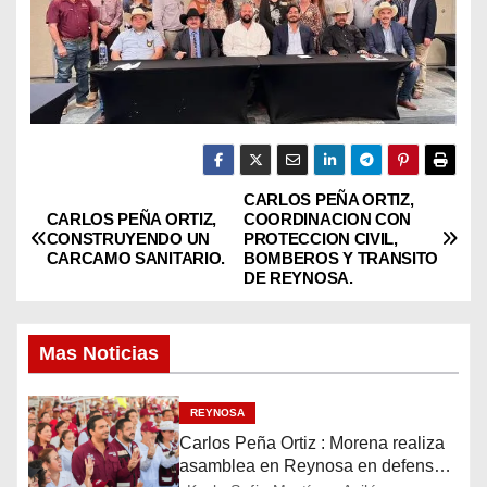
CARLOS PEÑA ORTIZ,
N
CARLOS PEÑA ORTIZ,
COORDINACION CON
CONSTRUYENDO UN
PROTECCION CIVIL,
a
CARCAMO SANITARIO.
BOMBEROS Y TRANSITO
DE REYNOSA.
v
e
Mas Noticias
g
REYNOSA
a
Carlos Peña Ortiz : Morena realiza
asamblea en Reynosa en defensa
c