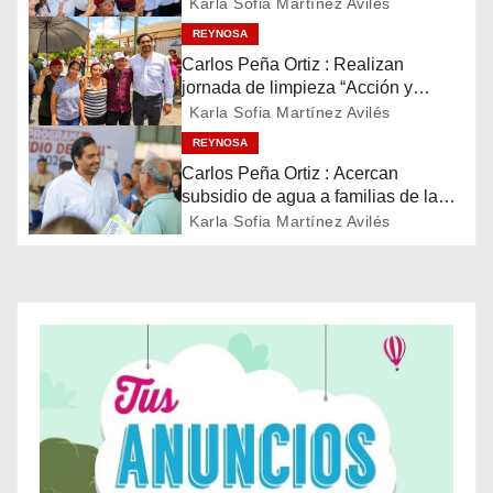
de la soberanía
Karla Sofia Martínez Avilés
i
REYNOSA
Carlos Peña Ortiz : Realizan
ó
jornada de limpieza “Acción y
Conciencia” en Reynosa
Karla Sofia Martínez Avilés
n
REYNOSA
Carlos Peña Ortiz : Acercan
d
subsidio de agua a familias de la
colonia La Cañada
e
Karla Sofia Martínez Avilés
e
n
t
r
a