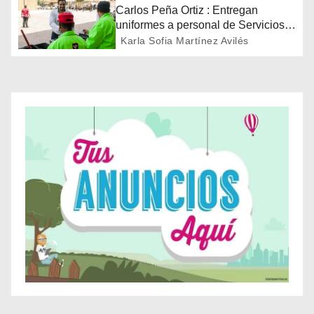
Carlos Peña Ortiz : Entregan
d
uniformes a personal de Servicios
Públicos de Reynosa
Karla Sofia Martínez Avilés
e
e
n
t
r
a
d
a
s