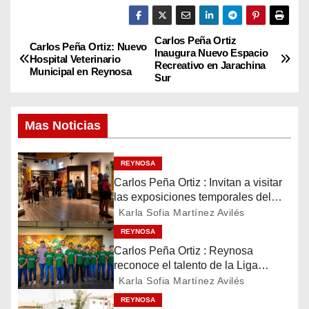
Carlos Peña Ortiz
N
Carlos Peña Ortiz: Nuevo
Inaugura Nuevo Espacio
Hospital Veterinario
Recreativo en Jarachina
a
Municipal en Reynosa
Sur
v
Mas Noticias
e
g
REYNOSA
Carlos Peña Ortiz : Invitan a visitar
a
las exposiciones temporales del
Museo del Ferrocarril Reynosa
Karla Sofia Martínez Avilés
c
REYNOSA
i
Carlos Peña Ortiz : Reynosa
reconoce el talento de la Liga
ó
Treviño Kelly, subcampeona
Karla Sofia Martínez Avilés
latinoamericana
REYNOSA
n