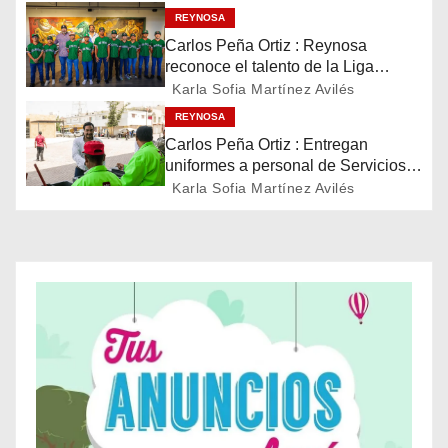
c
REYNOSA
Carlos Peña Ortiz : Reynosa
i
reconoce el talento de la Liga
Treviño Kelly, subcampeona
Karla Sofia Martínez Avilés
ó
latinoamericana
REYNOSA
n
Carlos Peña Ortiz : Entregan
uniformes a personal de Servicios
d
Públicos de Reynosa
Karla Sofia Martínez Avilés
e
e
n
t
r
a