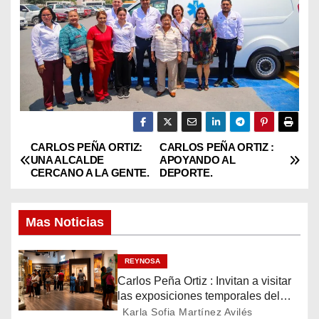
CARLOS PEÑA ORTIZ:
CARLOS PEÑA ORTIZ :
N
UNA ALCALDE
APOYANDO AL
CERCANO A LA GENTE.
DEPORTE.
a
v
Mas Noticias
e
REYNOSA
g
Carlos Peña Ortiz : Invitan a visitar
las exposiciones temporales del
a
Museo del Ferrocarril Reynosa
Karla Sofia Martínez Avilés