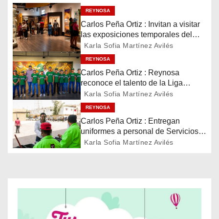
g
REYNOSA
Carlos Peña Ortiz : Invitan a visitar
a
las exposiciones temporales del
Museo del Ferrocarril Reynosa
Karla Sofia Martínez Avilés
c
REYNOSA
i
Carlos Peña Ortiz : Reynosa
reconoce el talento de la Liga
ó
Treviño Kelly, subcampeona
Karla Sofia Martínez Avilés
latinoamericana
REYNOSA
n
Carlos Peña Ortiz : Entregan
d
uniformes a personal de Servicios
Públicos de Reynosa
Karla Sofia Martínez Avilés
e
e
n
t