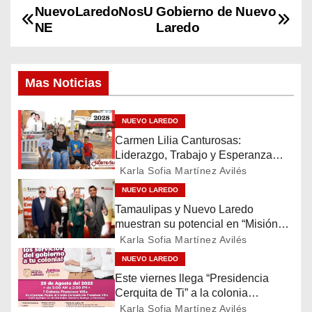
NuevoLaredoNosU
Gobierno de Nuevo
N
NE
Laredo
a
v
Mas Noticias
e
NUEVO LAREDO
g
Carmen Lilia Canturosas:
Liderazgo, Trabajo y Esperanza
a
para el Futuro de Tamaulipas
Karla Sofia Martínez Avilés
c
NUEVO LAREDO
Tamaulipas y Nuevo Laredo
i
muestran su potencial en “Misión
Comercial Empresas de Estados
Karla Sofia Martínez Avilés
ó
Unidos y Canadá”
NUEVO LAREDO
n
Este viernes llega “Presidencia
Cerquita de Ti” a la colonia
d
Francisco Villa
Karla Sofia Martínez Avilés