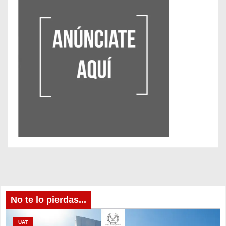
No te lo pierdas...
UAT