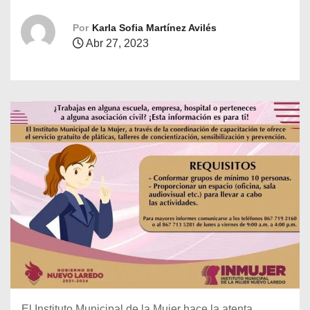
o
Por
Karla Sofia Martínez Avilés
Abr 27, 2023
El Instituto Municipal de la Mujer hace la atenta