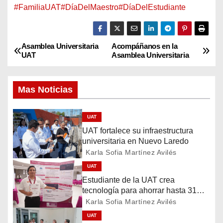
#FamiliaUAT
#DíaDelMaestro
#DíaDelEstudiante
Asamblea Universitaria
Acompáñanos en la
N
UAT
Asamblea Universitaria
a
Mas Noticias
v
e
UAT
UAT fortalece su infraestructura
g
universitaria en Nuevo Laredo
a
Karla Sofia Martínez Avilés
UAT
c
Estudiante de la UAT crea
tecnología para ahorrar hasta 31%
i
de energía
Karla Sofia Martínez Avilés
ó
UAT