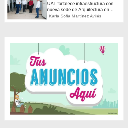
UAT fortalece infraestructura con
n
nueva sede de Arquitectura en
Victoria
Karla Sofia Martínez Avilés
d
e
e
n
t
r
a
d
a