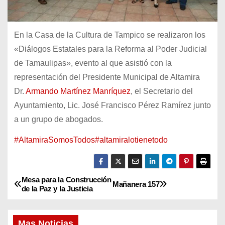
En la Casa de la Cultura de Tampico se realizaron los
«Diálogos Estatales para la Reforma al Poder Judicial
de Tamaulipas», evento al que asistió con la
representación del Presidente Municipal de Altamira
Dr.
Armando Martínez Manríquez
, el Secretario del
Ayuntamiento, Lic. José Francisco Pérez Ramírez junto
a un grupo de abogados.
#AltamiraSomosTodos
#altamiralotienetodo
Mesa para la Construcción
N
Mañanera 157
de la Paz y la Justicia
a
Mas Noticias