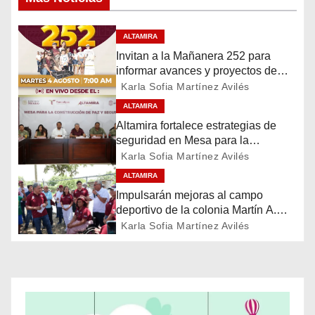
v
e
ALTAMIRA
Invitan a la Mañanera 252 para
g
informar avances y proyectos de
Altamira
a
Karla Sofia Martínez Avilés
ALTAMIRA
c
Altamira fortalece estrategias de
seguridad en Mesa para la
i
Construcción de Paz
Karla Sofia Martínez Avilés
ó
ALTAMIRA
Impulsarán mejoras al campo
n
deportivo de la colonia Martín A.
Martínez
Karla Sofia Martínez Avilés
d
e
e