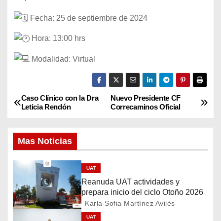
Fecha: 25 de septiembre de 2024
Hora: 13:00 hrs
Modalidad: Virtual
Caso Clínico con la Dra
Nuevo Presidente CF
N
Leticia Rendón
Correcaminos Oficial
a
Mas Noticias
v
e
UAT
Reanuda UAT actividades y
g
prepara inicio del ciclo Otoño 2026
a
Karla Sofia Martínez Avilés
UAT