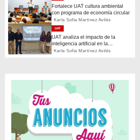
c
Fortalece UAT cultura ambiental
con programa de economía circular
i
Karla Sofia Martínez Avilés
ó
UAT
UAT analiza el impacto de la
n
inteligencia artificial en la
educación
Karla Sofia Martínez Avilés
d
e
e
n
t
r
a