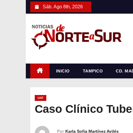
S
Sáb. Ago 8th, 2026
a
l
t
a
r
a
l
c
INICIO
TAMPICO
CD. MA
o
n
t
UAT
e
Caso Clínico Tube
n
i
d
Por
Karla Sofia Martínez Avilés