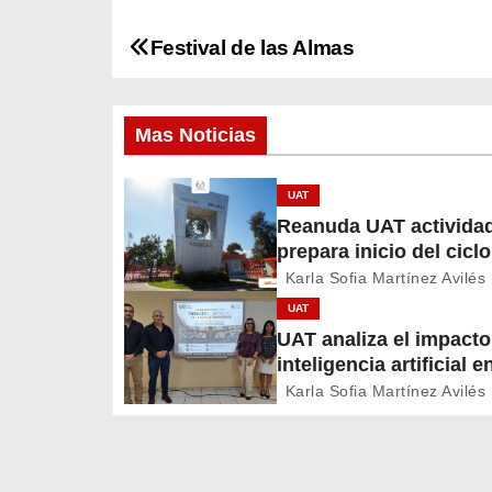
Festival de las Almas
N
a
Mas Noticias
v
e
UAT
Reanuda UAT activida
g
prepara inicio del cicl
2026
a
Karla Sofia Martínez Avilés
UAT
c
UAT analiza el impacto
inteligencia artificial e
i
educación
Karla Sofia Martínez Avilés
ó
n