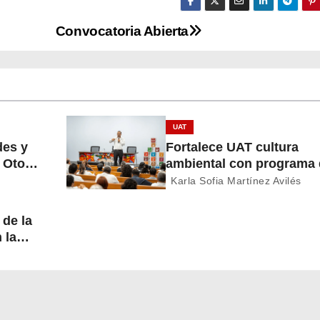
Convocatoria Abierta
UAT
des y
Fortalece UAT cultura
o Otoño
ambiental con programa
economía circular
Karla Sofia Martínez Avilés
 de la
n la