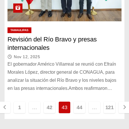
TAMAULIPAS
Revisión del Río Bravo y presas
internacionales
Nov 12, 2025
El gobernador Américo Villarreal se reunió con Efraín
Morales López, director general de CONAGUA, para
analizar la situación del Río Bravo y los niveles bajos
en las presas internacionales.Ambos reafirmaron…
P
1
…
42
43
44
…
121
a