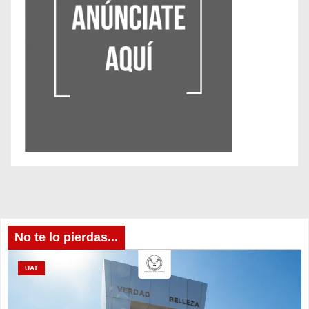
No te lo pierdas...
UAT