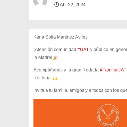
o
Abr 22, 2024
Karla Sofia Martinez Aviles
¡Atención comunidad
#UAT
y público en gener
la Madre!
Acompáñanos a la gran Rodada
#FamiliaUAT
Rectoría.
Invita a tu familia, amigos y a todos con los q