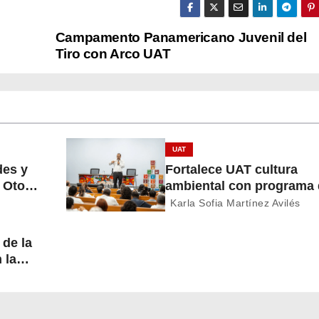
Campamento Panamericano Juvenil del
Tiro con Arco UAT
UAT
des y
Fortalece UAT cultura
o Otoño
ambiental con programa
economía circular
Karla Sofia Martínez Avilés
 de la
n la