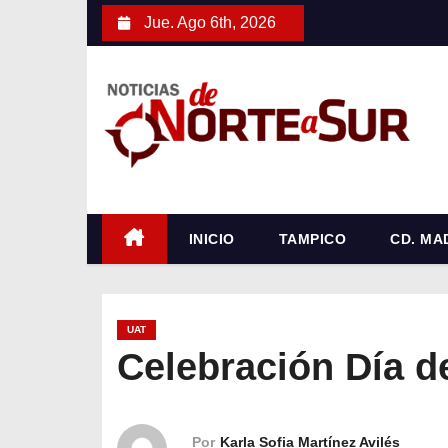
S
Jue. Ago 6th, 2026
a
l
t
a
r
a
l
c
INICIO
TAMPICO
CD. MA
o
n
t
UAT
e
Celebración Día d
n
i
d
Por
Karla Sofia Martínez Avilés