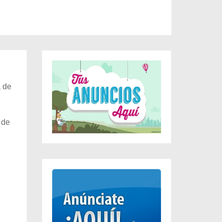
a de
 de