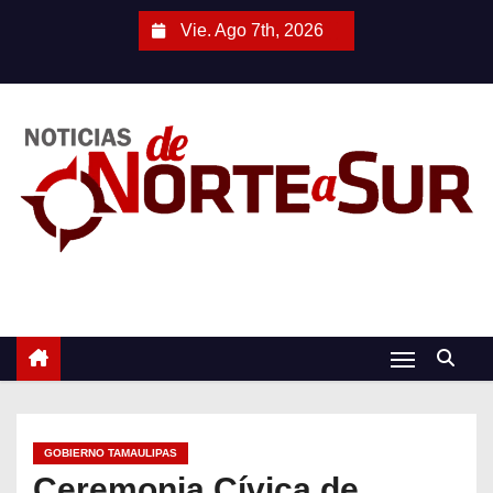
S
Vie. Ago 7th, 2026
a
l
t
a
r
a
l
c
o
n
t
e
n
i
GOBIERNO TAMAULIPAS
d
Ceremonia Cívica de