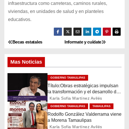
infraestructura como carreteras, caminos rurales,
viviendas, en unidades de salud y en planteles
educativos.
Becas estatales
Informate y cuídate
N
a
Mas Noticias
v
GOBIERNO TAMAULIPAS
e
Título:Obras estratégicas impulsan
g
la transformación y el desarrollo de
Tamaulipas
Karla Sofia Martínez Avilés
a
GOBIERNO TAMAULIPAS
TAMAULIPAS
Rodolfo González Valderrama viene
c
a Morena Tamaulipas
Karla Sofia Martínez Avilés